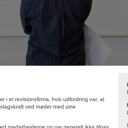
 i et revisionsfirma, hvis udfordring var, at
slagskraft ved møder med sine
med medarbejderne og var generelt ikke tilpas