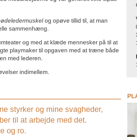
ødeledermuskel
og opøve tillid til, at man
onelle sammenhæng.
rumteater og med at klæde mennesker på til at
agte playmaker til opgaven med at træne både
en med lederen.
 øvelser indimellem.
PL
ine styrker og mine svagheder,
ber til at arbejde med det.
te og ro.