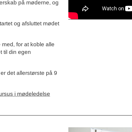
jerskab på møderne, og
.
artet og afsluttet mødet
med, for at koble alle
 til din egen
r det allerstørste på 9
kursus i mødeledelse