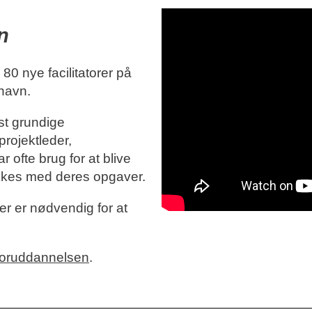
n
80 nye facilitatorer på
nhavn.
st grundige
 projektleder,
 ofte brug for at blive
 lykkes med deres opgaver.
der er nødvendig for at
atoruddannelsen
.