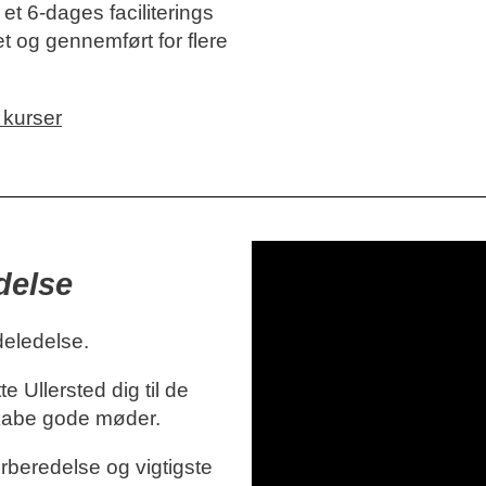
et 6-dages faciliterings
t og gennemført for flere
 kurser
delse
eledelse.
 Ullersted dig til de
t skabe gode møder.
orberedelse og vigtigste