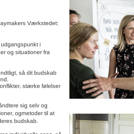
r playmakers Værkstedet:
.
r udgangspunkt i
r og situationer fra
dtligt, så dit budskab
 ind.
konflikter, stærke følelser
åndtere sig selv og
oner, ogmetoder til at
deres budskab.