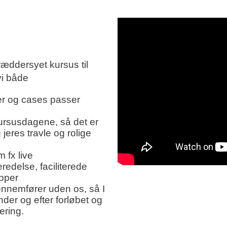
æddersyet kursus til
vi både
er og cases passer
ursusdagene, så det er
 jeres travle og rolige
 fx live
redelse, faciliterede
upper
gennemfører uden os, så I
nder og efter forløbet og
tering.