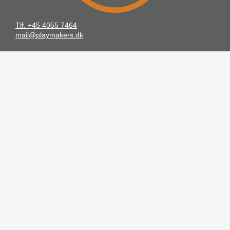
Tlf. +45 4055 7464
mail@playmakers.dk
Playmakers, F16 Workspaces
Fredericiavej 16, 7100 Vejle
Sitemap
Handelsbetingelser
Cookiepolitik
Få viden om
Grafisk facilitering
Online møder
Facilitatoruddannelse
Facilitering
Værktøjer til facilitering?