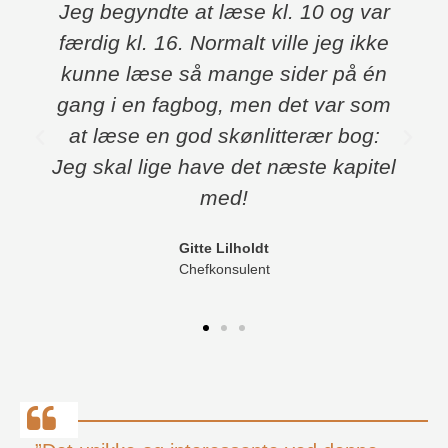
r
Forfatterne gennemgår i detaljer
e
utroligt mange facetter af det at
n
facilitere processer. Det gør de på
m
en overskuelig og letforståelig
måde. Så det er en virkelig god og
el
brugbar manual, man får stillet til
rådighed.
Ove Christensen
Anmeldelse på Kulturkapellet.dk