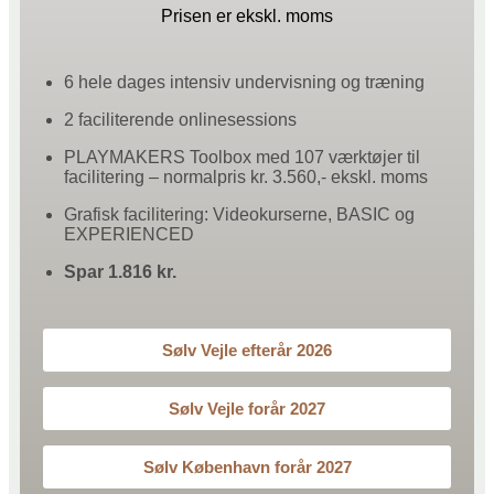
Prisen er ekskl. moms
6 hele dages intensiv undervisning og træning
2 faciliterende onlinesessions
PLAYMAKERS Toolbox med 107 værktøjer til
facilitering – normalpris kr. 3.560,- ekskl. moms
Grafisk facilitering: Videokurserne, BASIC og
EXPERIENCED
Spar 1.816 kr.
Sølv Vejle efterår 2026
Sølv Vejle forår 2027
Sølv København forår 2027