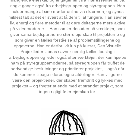
manglende ejerskab og engagement fra interessenterne. Ja,
nogle gange også fra arbejdsgruppen og styregruppen. Han
holder mange af sine møder online via skærmen, og synes
mildest talt at det er svært at få dem til at fungere. Han savner
liv, energi og flere metoder til at gøre deltagerne mere aktive
på videomøderne….Han samler desuden på værktøjer, som
giver samarbejdspartnerne større ejerskab til projekterne og
som giver en fælles forståelse af problemstillingerne og
opgaverne. Han er derfor lidt lun på kurset, Den Visuelle
Projektleder. Jonas savner nemlig fælles fodslag i
arbejdsgruppen og leder også efter værktøjer, der kan hjælpe
ham på styregruppemøderne, så styregruppen får truffet de
nødvendige beslutninger og prioriterer projektet, – også når
de kommer tilbage i deres egne afdelinger. Han vil gerne
være den projektleder, der skaber fremdrift og lykkes med
projektet – og frygter at ende med et strandet projekt, som
ingen rigtigt føler ejerskab for.