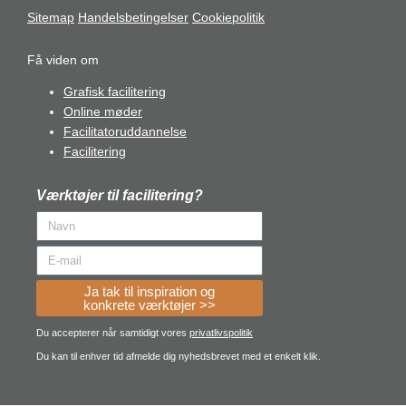
Sitemap
Handelsbetingelser
Cookiepolitik
Få viden om
Grafisk facilitering
Online møder
Facilitatoruddannelse
Facilitering
Værktøjer til facilitering?
Ja tak til inspiration og
konkrete værktøjer >>
Du accepterer når samtidigt vores
privatlivspolitik
Du kan til enhver tid afmelde dig nyhedsbrevet med et enkelt klik.