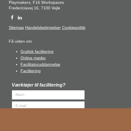
Playmakers, F16 Workspaces
Fredericiavej 16, 7100 Vejle
Sitemap
Handelsbetingelser
Cookiepolitik
Få viden om
Grafisk facilitering
Online møder
Facilitatoruddannelse
Facilitering
Værktøjer til facilitering?
Ja tak til inspiration og
konkrete værktøjer >>
Du accepterer når samtidigt vores
privatlivspolitik