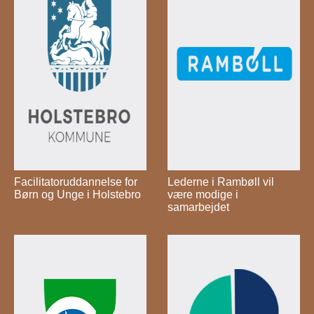
Facilitatoruddannelse for
Lederne i Rambøll vil
Børn og Unge i Holstebro
være modige i
samarbejdet