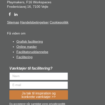
Playmakers, F16 Workspaces
Fredericiavej 16, 7100 Vejle
Sitemap
Handelsbetingelser
Cookiepolitik
Få viden om
Grafisk facilitering
Online møder
Facilitatoruddannelse
Facilitering
Værktøjer til facilitering?
Ja tak til inspiration og
konkrete værktøjer >>
Du accepterer når samtidigt vores
privatlivspolitik