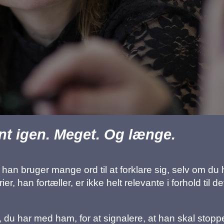
nt igen. Meget. Og længe.
 han bruger mange ord til at forklare sig, selv om du h
r, han fortæller, er ikke helt relevante i forhold til d
, du har med ham, for at signalere, at han skal stop