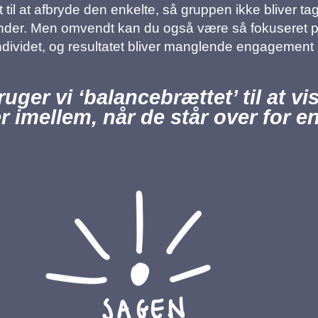
 til at afbryde den enkelte, så gruppen ikke bliver ta
 under. Men omvendt kan du også være så fokuseret på, a
 individet, og resultatet bliver manglende engagement
ger vi ‘balancebrættet’ til at vi
er imellem, når de står over for e