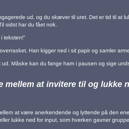
agerede ud, og du skæver til uret. Det er tid til at
l sidst har du fået nok.
 i teksten!”
s overrasket. Han kigger ned i sit papir og samler a
dt ud. Måske kan du fange ham i pausen og sige und
 mellem at invitere til og lukke 
mellem at være anerkendende og lyttende på den ene
 eller lukke ned for input, som hverken gavner gruppe