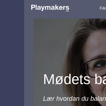
Fac
Mødets b
Lær hvordan du balanc