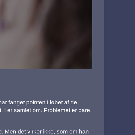
ar fanget pointen i løbet af de
et, I er samlet om. Problemet er bare,
pe. Men det virker ikke, som om han