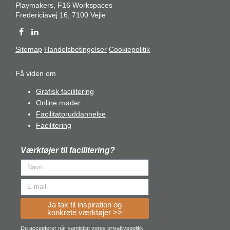
Playmakers, F16 Workspaces
Fredericiavej 16, 7100 Vejle
Sitemap
Handelsbetingelser
Cookiepolitik
Få viden om
Grafisk facilitering
Online møder
Facilitatoruddannelse
Facilitering
Værktøjer til facilitering?
Ja tak til inspiration og
konkrete værktøjer >>
Du accepterer når samtidigt vores
privatlivspolitik