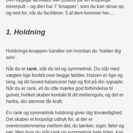
mixerpult – og den har 7 ‘knapper’, som du kan skrue op
og ned for, når du faciliterer. 3 af dem kommer her…
1. Holdning
Holdnings-knappen handler om hvordan du ‘holder dig
selv’.
Når du er
rank
, står du ret og symmetrisk. Du står med
vægten lige fordelt over begge fødder. Halsen er lige og
lang, og dit hoved balancerer højt og flot på din rygsøjle.
Når du er rank, vil du ofte mærke god forbindelse til
gulvet, hvilket skaber kontakt til dit mellemgulv, og det er
herfra, din stemme får kraft.
En rank og symmetrisk holdning giver dig troværdighed.
Det skaber et kropsligt udtryk for, at der er
overensstemmelse mellem det, du tænker, siger, føler og
gør. Men hvis du står rank og symmetrisk hele tiden, kan