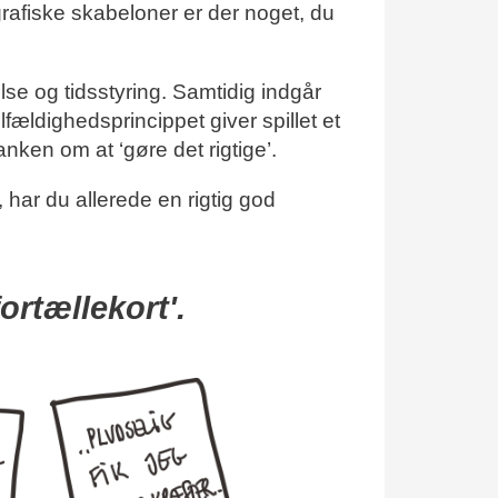
å grafiske skabeloner er der noget, du
lse og tidsstyring. Samtidig indgår
ilfældighedsprincippet giver spillet et
anken om at ‘gøre det rigtige’.
, har du allerede en rigtig god
rtællekort'.