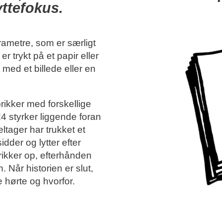
yttefokus.
rametre, som er særligt
er trykt på et papir eller
 med et billede eller en
 brikker med forskellige
4 styrker liggende foran
eltager har trukket et
idder og lytter efter
brikker op, efterhånden
. Når historien er slut,
de hørte og hvorfor.