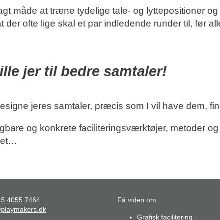
gt måde at træne tydelige tale- og lyttepositioner og 
ofte lige skal et par indledende runder til, før alle
lle jer til bedre samtaler!
 designe jeres samtaler, præcis som I vil have dem, fi
gbare og konkrete faciliteringsværktøjer, metoder og
det…
+45 4055 7464
Få viden om
playmakers.dk
Grafisk facilitering