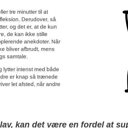
er tre minutter til at
refleksion. Derudover, så
ter, og det er, at de kun
, de kan ikke stille
pplerende anekdoter. Når
ke bliver afbrudt, mens
lags samtale.
g lytter intenst med både
re er knap så trænede
ver let afsted, når andre
 lav, kan det være en fordel at su