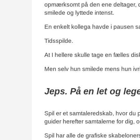
opmærksomt på den ene deltager, de
smilede og lyttede intenst.
En enkelt kollega havde i pausen sa
Tidsspilde.
At I hellere skulle tage en fælles di
Men selv hun smilede mens hun ivri
Jeps. På en let og leg
Spil er et samtaleredskab, hvor du pu
guider herefter samtalerne for dig, 
Spil har alle de grafiske skabeloners