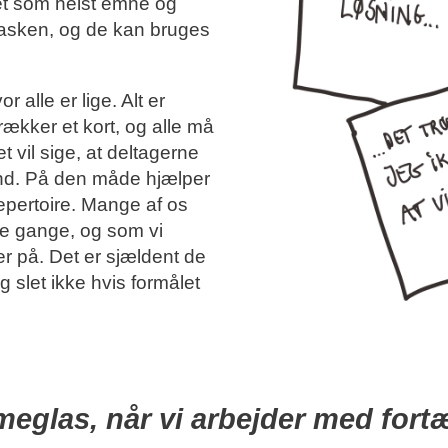
ilket som helst emne og
 tasken, og de kan bruges
 alle er lige. Alt er
 trækker et kort, og alle må
 vil sige, at deltagerne
ånd. På den måde hjælper
epertoire. Mange af os
nge gange, og som vi
er på. Det er sjældent de
g slet ikke hvis formålet
imeglas, når vi arbejder med fortæ