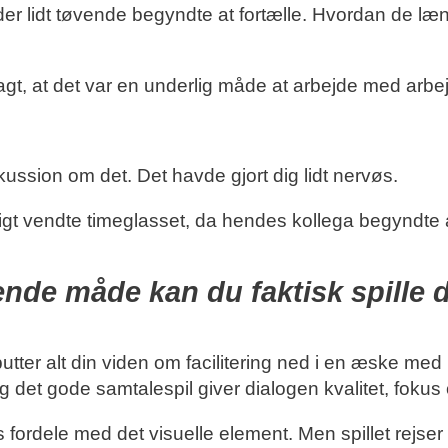
r lidt tøvende begyndte at fortælle. Hvordan de læn
gt, at det var en underlig måde at arbejde med arbej
skussion om det. Det havde gjort dig lidt nervøs.
gt vendte timeglasset, da hendes kollega begyndte a
ende måde kan du faktisk spille d
tter alt din viden om facilitering ned i en æske med kor
og det gode samtalespil giver dialogen kvalitet, foku
 fordele med det visuelle element. Men spillet rejser s