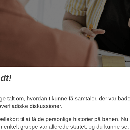
dt!
 talt om, hvordan I kunne få samtaler, der var både
overfladiske diskussioner.
rtællekort til at få de personlige historier på banen. N
En enkelt gruppe var allerede startet, og du kunne s