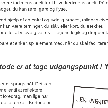
a at være todimensionelt til at blive tredimensionelt. P
noget, du kan røre, gøre og flytte.
ved hjælp af en enkel og tydelig proces, rollebeskrive
er kan være terninger, du slår, eller kort, du trækker. T
ofte, at vi overgiver os til legens logik og dropper t
 bare et enkelt spilelement med, når du skal faciliterer
ode er at tage udgangspunkt i 'fo
ller et spørgsmål. Det kan
r eller til at reflektere
et foredrag, man lige har
t det er enkelt. Kortene er