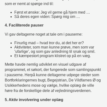
som er nemt at spørge ind til:
Først et ønske: Jeg vil gerne gå hjem med …
Så deres egen viden: Spørg mig om …
4. Faciliterede pauser
Vi gav deltagerne noget at tale om i pauserne:
Finurlig mad – hvad tror du, at det her er?
Aktiviteter, som man kunne prøve, men som var
’ufarlige’, og som gav anledning til snak og smil.
Et kæmpestort program klistret op på en væg.
Mette havde nemlig udviklet en visuel udgave af
programmet, et søkort, der fungerede som samlingspunkt
i pauserne. Herpå kunne deltagerne udpege steder som
Bortforklaringernes bugt, Begejstrian, De Vildfarnes Ø og
Usikkerhedens mose og vælge, hvilke oplæg de ville
høre fra de forskellige dele af vejledningsverdenen.
5. Aktiv involvering under oplæg