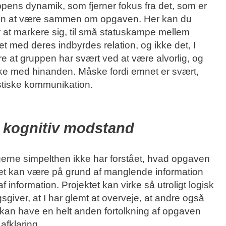
uppens dynamik, som fjerner fokus fra det, som er
uppen at være sammen om opgaven. Her kan du
or at markere sig, til små statuskampe mellem
t med deres indbyrdes relation, og ikke det, I
e at gruppen har svært ved at være alvorlig, og
joke med hinanden. Måske fordi emnet er svært,
ristiske kommunikation.
g kognitiv modstand
gerne simpelthen ikke har forstået, hvad opgaven
. Det kan være på grund af manglende information
 information. Projektet kan virke så utroligt logisk
gsgiver, at I har glemt at overveje, at andre også
kan have en helt anden fortolkning af opgaven
 afklaring.