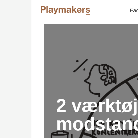
Fac
2 værktøj
modstan