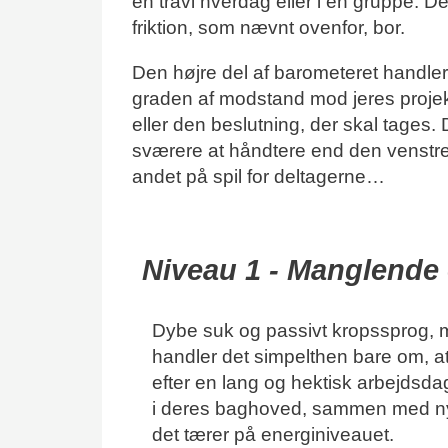
en travl hverdag eller i en gruppe. De
friktion, som nævnt ovenfor, bor.
Den højre del af barometeret handler
graden af modstand mod jeres projek
eller den beslutning, der skal tages.
sværere at håndtere end den venstre 
andet på spil for deltagerne…
Niveau 1 - Manglende 
Dybe suk og passivt kropssprog, 
handler det simpelthen bare om, a
efter en lang og hektisk arbejdsd
i deres baghoved, sammen med nye
det tærer på energiniveauet.