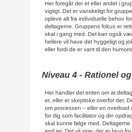
Her foregår der et eller andet i gr
vigtigt. Det er vanskeligt for gr
opleve alt fra individuelle behov f
deltagerne. Gruppens fokus er rette
skal i gang med. Det kan også vær
hellere vil have det hyggeligt og 
eller fordi de er vant til den humo
Niveau 4 - Rationel o
Her handler det enten om at delta
er, eller er skeptiske overfor det
om processen – eller en overload af
for dig som facilitator og din opdra
skal kunne følge med. Deltagerne 
end jer. Det vil sige: der er brug for