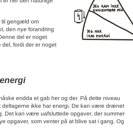
t er her den naturlige
 til gengæld om
t, den nye forandring
 Denne del er noget
del, fordi der er noget
energi
måske endda et gab her og der. På dette niveau
t deltagerne ikke har energi. De kan være drænet
ag. Det kan være uafsluttede opgaver, der summer
 opgaver, som venter på at blive sat i gang. Og