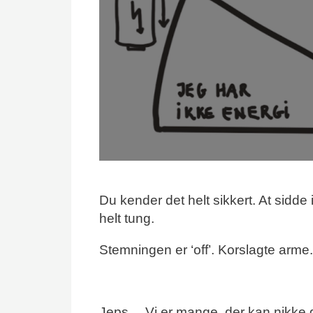
Du kender det helt sikkert. At sidde
helt tung.
Stemningen er ‘off’. Korslagte arme
Jeps… Vi er mange, der kan nikke 