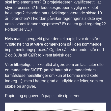
skal implementeres? Er projektlederen kvalificeret til at
styre processen? Er ledelsesgruppen dygtig nok i det
hele taget? Hvordan har udviklingen været de sidste 10
år i branchen? Hvordan påvirker regeringens sidste nye
udspil vores forandringsproces? Er det en god regering??
Fortsæt selv…)
Hvis man til gengæld giver dem et papir, hvor der står :
“Vigtigste ting at være opmærksom på i den kommende
implementeringsproces.” Og der så nedenunder står nr. 1,
2 og 3. Ja så GØR folk rent faktisk det.
Vi er tilbøjelige til ikke altid at gøre som en facilitator eller
en mødeleder SIGER (tænk bare på en mødeleders
formålsløse henstillinger om kun at komme med korte
indlæg…), men i højere grad at udfylde de felter, som en
skabelon angiver.
Papir – og opgaver på papir – disciplinerer!