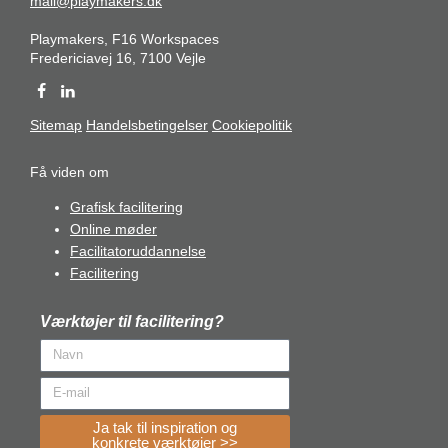
mail@playmakers.dk
Playmakers, F16 Workspaces
Fredericiavej 16, 7100 Vejle
Sitemap
Handelsbetingelser
Cookiepolitik
Få viden om
Grafisk facilitering
Online møder
Facilitatoruddannelse
Facilitering
Værktøjer til facilitering?
Ja tak til inspiration og
konkrete værktøjer >>