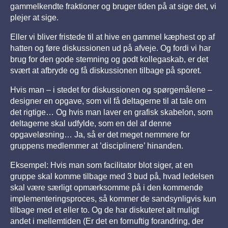
gammelkendte fraktioner og bruger tiden på at sige det, vi
plejer at sige.
Eller vi bliver fristede til at hive en gammel kæphest op af
hatten og føre diskussionen ud på afveje. Og fordi vi har
brug for den gode stemning og godt kollegaskab, er det
svært at afbryde og få diskussionen tilbage på sporet.
Hvis man – i stedet for diskussionen og spørgemålene –
designer en opgave, som vil få deltagerne til at tale om
det rigtige… Og hvis man laver en grafisk skabelon, som
deltagerne skal udfylde, som en del af denne
opgaveløsning… Ja, så er det meget nemmere for
gruppens medlemmer at ’disciplinere’ hinanden.
Eksempel: Hvis man som facilitator blot siger, at en
gruppe skal komme tilbage med 3 bud på, hvad ledelsen
skal være særligt opmærksomme på i den kommende
implementeringsproces, så kommer de sandsynligvis kun
tilbage med et eller to. Og de har diskuteret alt muligt
andet i mellemtiden (Er det en fornuftig forandring, der