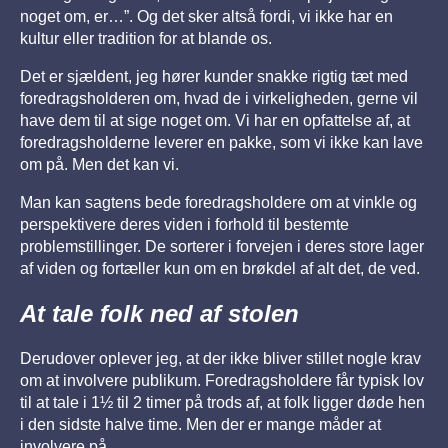
noget om, er…”. Og det sker altså fordi, vi ikke har en
kultur eller tradition for at blande os.
Det er sjældent, jeg hører kunder snakke rigtig tæt med
foredragsholderen om, hvad de i virkeligheden, gerne vil
have dem til at sige noget om. Vi har en opfattelse af, at
foredragsholderne leverer en pakke, som vi ikke kan lave
om på. Men det kan vi.
Man kan sagtens bede foredragsholdere om at vinkle og
perspektivere deres viden i forhold til bestemte
problemstillinger. De sorterer i forvejen i deres store lager
af viden og fortæller kun om en brøkdel af alt det, de ved.
At tale folk ned af stolen
Derudover oplever jeg, at der ikke bliver stillet nogle krav
om at involvere publikum. Foredragsholdere får typisk lov
til at tale i 1½ til 2 timer på trods af, at folk ligger døde hen
i den sidste halve time. Men der er mange måder at
involvere på.