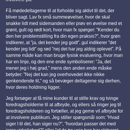
Få mødedeltagerne til at forholde sig aktivt til det, der
bliver sagt. Lav fx små summeøvelser, hvor de skal
snakke lidt med sidemanden eller prøv en øvelse med et
grønt, gult og rødt kort, hvor man fx spørger: ”Kender du
den her problemstilling fra din egen praksis?”, hvor grøn
indikerer, at ”ja, det kender jeg godt”, gul indikerer ”det
kender jeg lidt” og rød ”nej det har jeg aldrig oplevet”. På
samme måde kan man bruge fysisk evaluering, hvor man
har en linje, og den ene ende symboliserer: ”Ja, det
mener jeg i høj grad,” mens den anden ende måske
betyder: ”Nej det kan jeg overhovedet ikke nikke
genkendende til,” og så bevæger deltagerne sig derhen,
hvor deres holdning ligger.
Jeg forsøger at få mine kunder til at stille krav og tvinge
foredragsholderne til at afbryde, og ellers så ringer jeg til
foredragsholderen og fortæller, at jeg gerne vil afbryde for
at involvere publikum. Jeg stiller spørgsmål som: ”Hvad
siger I til det, han siger nu?”, ”hvordan passer det med