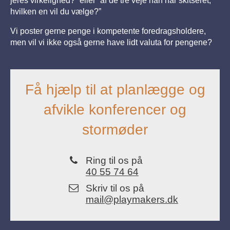
jeres virkelighed?” eller ”af de tre veje han har skitseret,
hvilken en vil du vælge?”
Vi poster gerne penge i kompetente foredragsholdere,
men vil vi ikke også gerne have lidt valuta for pengene?
Få hjælp til at planlægge og
afvikle konferencer og
stormøder
Ring til os på
40 55 74 64
Skriv til os på
mail@playmakers.dk