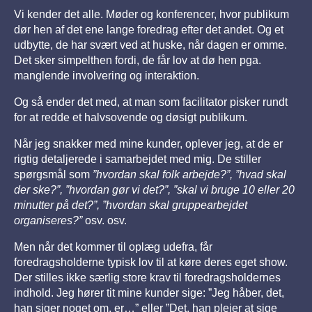
Vi kender det alle. Møder og konferencer, hvor publikum
dør hen af det ene lange foredrag efter det andet. Og et
udbytte, de har svært ved at huske, når dagen er omme.
Det sker simpelthen fordi, de får lov at dø hen pga.
manglende involvering og interaktion.
Og så ender det med, at man som facilitator pisker rundt
for at redde et halvsovende og døsigt publikum.
Når jeg snakker med mine kunder, oplever jeg, at de er
rigtig detaljerede i samarbejdet med mig. De stiller
spørgsmål som
”hvordan skal folk arbejde?”, ”hvad skal
der ske?”, ”hvordan gør vi det?”, ”skal vi bruge 10 eller 20
minutter på det?”, ”hvordan skal gruppearbejdet
organiseres?”
osv. osv.
Men når det kommer til oplæg udefra, får
foredragsholderne typisk lov til at køre deres eget show.
Der stilles ikke særlig store krav til foredragsholdernes
indhold. Jeg hører tit mine kunder sige: ”Jeg håber, det,
han siger noget om, er…” eller ”Det, han plejer at sige