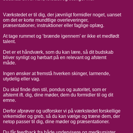
Værkstedet er til dig, der jævnligt formidler noget, uanset
om det er korte mundtlige overleveringer,
præsentationer, instruktioner eller faglige oplæg.
At tage rummet og ‘brænde igennem’ er ikke et medfødt
talent.
Det er et håndværk, som du kan lære, så dit budskab
bliver synligt og hørbart på en relevant og afstemt
måde.
Ingen ønsker at fremstå hverken skinger, larmende,
utydelig eller vag.
Du skal finde den stil, pondus og autoritet, som er
afstemt ift. dig, dine møder, dem du formidler til og dit
emne.
Derfor afprøver og udforsker vi på værkstedet forskellige
virkemidler og greb, så du kan vælge og træne dem, der
netop passer til dig, dine møder og præsentationer.
Du får feedback fra både undervisere og medkursister