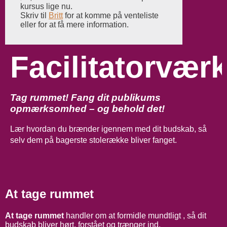
kursus lige nu.
Skriv til
Britt
for at komme på venteliste
eller for at få mere information.
Facilitatorvær
Tag rummet! Fang dit publikums
opmærksomhed – og behold det!
Lær hvordan du brænder igennem med dit budskab, så
selv dem på bagerste stolerække bliver fanget.
At tage rummet
At tage rummet
handler om at formidle mundtligt , så dit
budskab bliver
hørt, forstået og trænger ind.