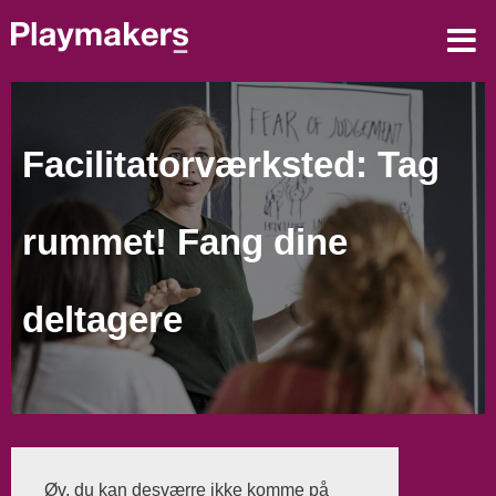
Facilitatorværksted: Tag
rummet! Fang dine
deltagere
Øv, du kan desværre ikke komme på