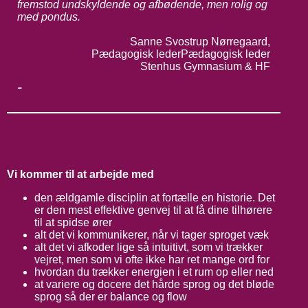
fremstod undskyldende og afbødende, men rolig og
med pondus.
Sanne Svostrup Nørregaard,
Pædagogisk leder
Pædagogisk leder
Stenhus Gymnasium & HF
-
Vi kommer til at arbejde med
den ældgamle disciplin at fortælle en historie. Det
er den mest effektive genvej til at få dine tilhørere
til at spidse ører
alt det vi kommunikerer, når vi tager sproget væk
alt det vi afkoder lige så intuitivt, som vi trækker
vejret, men som vi ofte ikke har ret mange ord for
hvordan du trækker energien i et rum op eller ned
at variere og docere det hårde sprog og det bløde
sprog så der er balance og flow