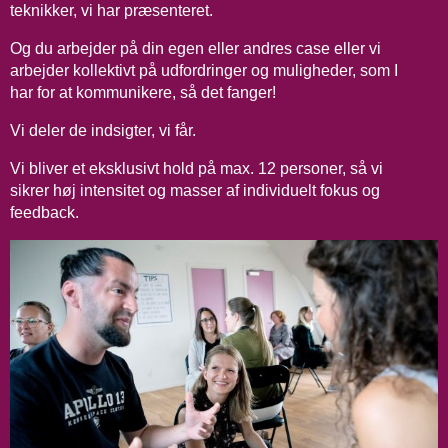
teknikker, vi har præsenteret.
Og du arbejder på din egen eller andres case eller vi
arbejder kollektivt på udfordringer og muligheder, som I
har for at kommunikere, så det fanger!
Vi deler de indsigter, vi får.
Vi bliver et eksklusivt hold på max. 12 personer, så vi
sikrer høj intensitet og masser af individuelt fokus og
feedback.