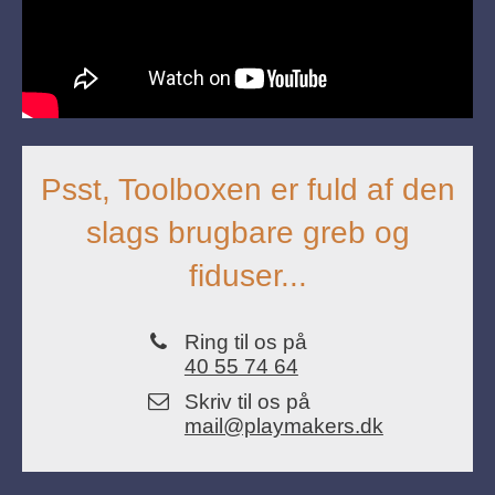
Psst, Toolboxen er fuld af den
slags brugbare greb og
fiduser...
Ring til os på
40 55 74 64
Skriv til os på
mail@playmakers.dk