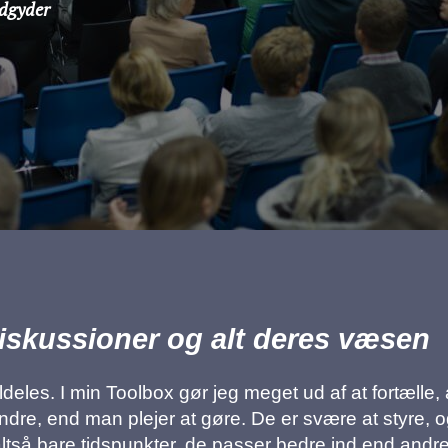
ndgyder
iskussioner og alt deres væsen
ldeles. I min Toolbox gør jeg meget ud af at fortælle
re, end man plejer at gøre. De er svære at styre, o
ltså bare tidspunkter, de passer bedre ind end andre