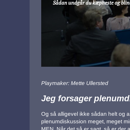
Sådan undgår du kæpheste og bli
Playmaker: Mette Ullersted
Jeg forsager plenumd
Og så alligevel ikke sådan helt og a
plenumdiskussion meget, meget mind
MEN. Når det så er sagt, så er der a