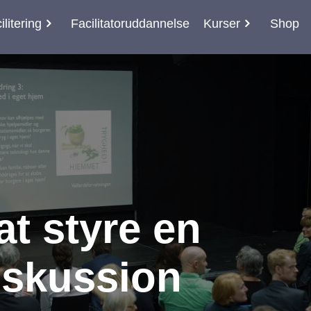
ilitering
Facilitatoruddannelse
Kurser
Shop
t styre en
skussion