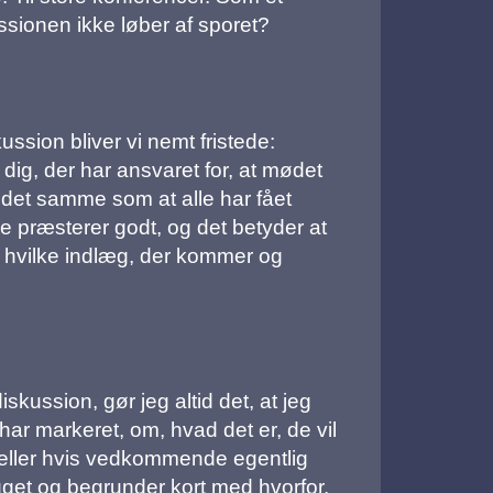
ussionen ikke løber af sporet?
ssion bliver vi nemt fristede:
 dig, der har ansvaret for, at mødet
s det samme som at alle har fået
ulige præsterer godt, og det betyder at
se hvilke indlæg, der kommer og
skussion, gør jeg altid det, at jeg
ar markeret, om, hvad det er, de vil
m, eller hvis vedkommende egentlig
ægget og begrunder kort med hvorfor.