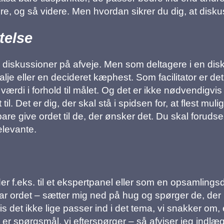
ere, og så videre. Men hvordan sikrer du dig, at disk
telse
diskussioner på afveje. Men som deltagere i en disku
lje eller en decideret kæphest. Som facilitator er det
ærdi i forhold til målet. Og det er ikke nødvendigvi
t til. Det er dig, der skal stå i spidsen for, at flest m
bare give ordet til de, der ønsker det. Du skal forud
elevante.
r f.eks. til et ekspertpanel eller som en opsamlingsdi
r ordet – sætter mig ned på hug og spørger de, der h
is det ikke lige passer ind i det tema, vi snakker o
 er spørgsmål, vi efterspørger – så afviser jeg indl