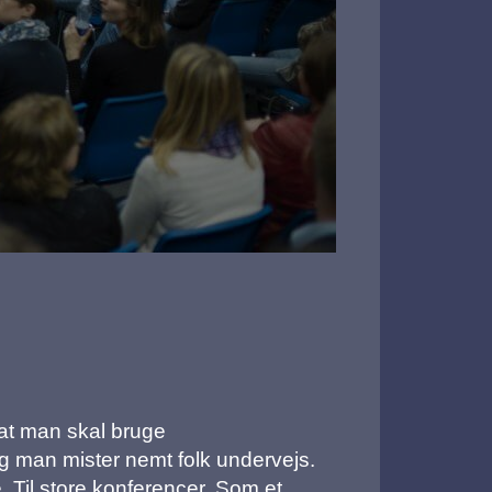
, at man skal bruge
g man mister nemt folk undervejs.
. Til store konferencer. Som et