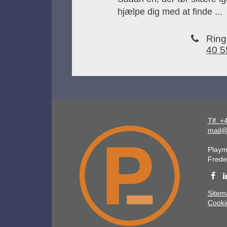
hjælpe dig med at finde ...
Ring 
40 5
Tlf. 
mail@
Playm
Freder
Sitem
Cookie