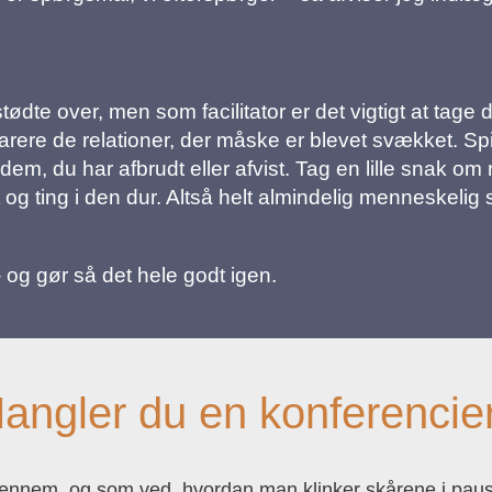
r stødte over, men som facilitator er det vigtigt at tage
ere de relationer, der måske er blevet svækket. Spil
m, du har afbrudt eller afvist. Tag en lille snak om 
t og ting i den dur. Altså helt almindelig menneskelig sm
 og gør så det hele godt igen.
angler du en konferencie
gennem, og som ved, hvordan man klinker skårene i pau