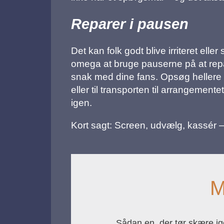
Reparer i pausen
Det kan folk godt blive irriteret elle
omega at bruge pauserne på at repar
snak med dine fans. Opsøg hellere de
eller til transporten til arrangemente
igen.
Kort sagt: Screen, udvælg, kassér –
M
Sådan en, der tør skære i