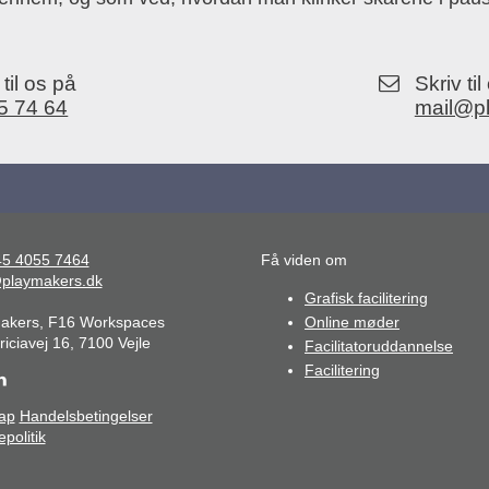
til os på
Skriv ti
5 74 64
mail@p
+45 4055 7464
Få viden om
playmakers.dk
Grafisk facilitering
akers, F16 Workspaces
Online møder
iciavej 16, 7100 Vejle
Facilitatoruddannelse
Facilitering
ap
Handelsbetingelser
politik