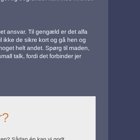
 det ansvar. Til gengæld er det alfa
 ikke de sikre kort og gå hen og
noget helt andet. Spørg til maden,
all talk, fordi det forbinder jer
r?
sen? Sådan én kan vi godt