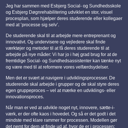
Jeg har sammen med Esbjerg Social- og Sundhedsskole
og Esbjerg Døgnrehabilitering udviklet en stor, visuel
procesplan, som hjælper deres studerende eller kollegaer
med at ’processe sig selv’.
De studerende skal til at arbejde mere entreprenant og
innovativt. Og undervisere og vejledere skal finde
værktøjer og metoder til at få deres studerende til at
arbejde på nye måder: Vi har jo i høj grad brug for at de
fremtidige Social- og Sundhedsassistenter kan tænke nyt
og være med til at reformere vores velfærdsydelser.
Men det er svært at navigere i udviklingsprocesser. De
studerende skal arbejde i grupper og de skal styre deres
egen gruppeproces – vel at mærke en udviklings- eller
innovationsproces.
Når man er ved at udvikle noget nyt, innovere, sætte-i-
værk, er der ofte kaos i hovedet. Og så er det godt i det
mindste med klare rammer for processen. Modellen gør
det nemt for dem at finde ud af, hvor de er i processen: