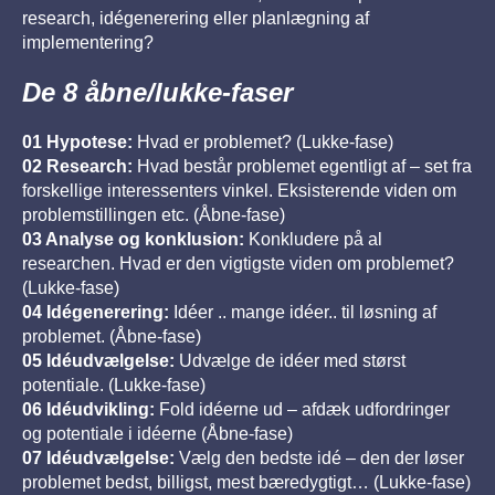
research, idégenerering eller planlægning af
implementering?
De 8 åbne/lukke-faser
01 Hypotese:
Hvad er problemet? (Lukke-fase)
02 Research:
Hvad består problemet egentligt af – set fra
forskellige interessenters vinkel. Eksisterende viden om
problemstillingen etc. (Åbne-fase)
03 Analyse og konklusion:
Konkludere på al
researchen. Hvad er den vigtigste viden om problemet?
(Lukke-fase)
04 Idégenerering:
Idéer .. mange idéer.. til løsning af
problemet. (Åbne-fase)
05 Idéudvælgelse:
Udvælge de idéer med størst
potentiale. (Lukke-fase)
06 Idéudvikling:
Fold idéerne ud – afdæk udfordringer
og potentiale i idéerne (Åbne-fase)
07 Idéudvælgelse:
Vælg den bedste idé – den der løser
problemet bedst, billigst, mest bæredygtigt… (Lukke-fase)