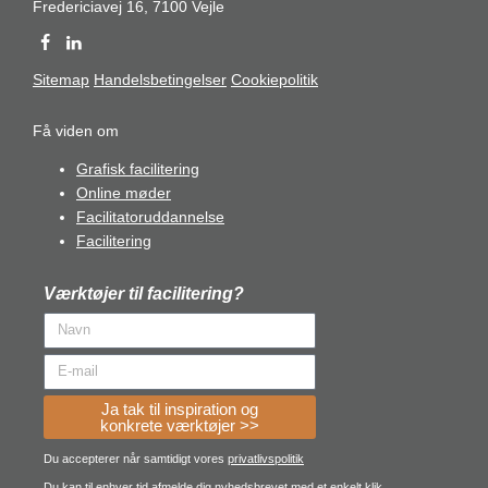
Fredericiavej 16, 7100 Vejle
Sitemap
Handelsbetingelser
Cookiepolitik
Få viden om
Grafisk facilitering
Online møder
Facilitatoruddannelse
Facilitering
Værktøjer til facilitering?
Ja tak til inspiration og
konkrete værktøjer >>
Du accepterer når samtidigt vores
privatlivspolitik
Du kan til enhver tid afmelde dig nyhedsbrevet med et enkelt klik.