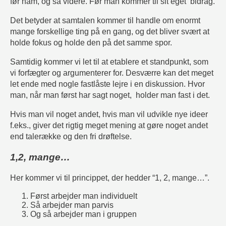
før ham, og så videre. Før man kommer til sit eget bidrag.
Det betyder at samtalen kommer til handle om enormt
mange forskellige ting på en gang, og det bliver svært at
holde fokus og holde den på det samme spor.
Samtidig kommer vi let til at etablere et standpunkt, som
vi forfægter og argumenterer for. Desværre kan det meget
let ende med nogle fastlåste lejre i en diskussion. Hvor
man, når man først har sagt noget, holder man fast i det.
Hvis man vil noget andet, hvis man vil udvikle nye ideer
f.eks., giver det rigtig meget mening at gøre noget andet
end talerække og den fri drøftelse.
1,2, mange…
Her kommer vi til princippet, der hedder “1, 2, mange…”.
Først arbejder man individuelt
Så arbejder man parvis
Og så arbejder man i gruppen