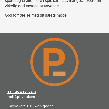
sporet og få alle mere i spil, kan “1,2, mange…” være en
virkelig god metode at anvende.
God fornøjelse med dit næste møde!
Tlf. +45 4055 7464
mail@playmakers.dk
Playmakers, F16 Workspaces