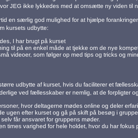
 hvor JEG ikke lykkedes med at omsætte ny viden til n
tid en særlig god mulighed for at hjælpe forankringen
m kursets udbytte:
des, I har brugt på kurset
dning til på en enkel måde at tjekke om de nye komp
 små videoer, som følger op med tips og tricks og mi
større udbytte af kurset, hvis du faciliterer et fælles
erlige ved fællesskaber er nemlig, at de forpligter og 
soner, hvor deltagerne mødes online og deler erfari
e ugen efter kurset og gå på skift på besøg i gruppe
de selv får ansvaret for gruppens møder.
en times varighed for hele holdet, hvor du har fokus p