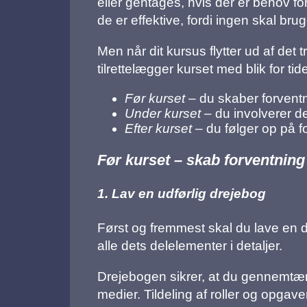
eller gentages, hvis der er behov fo
de er effektive, fordi ingen skal brug
Men når dit kursus flytter ud af det t
tilrettelægger kurset med blik for tid
Før kurset
– du skaber forvent
Under kurset
– du involverer d
Efter kurset
– du følger op på f
Før kurset – skab forventning
1. Lav en udførlig drejebog
Først og fremmest skal du lave en 
alle dets delelementer i detaljer.
Drejebogen sikrer, at du gennemtæ
medier. Tildeling af roller og opgave