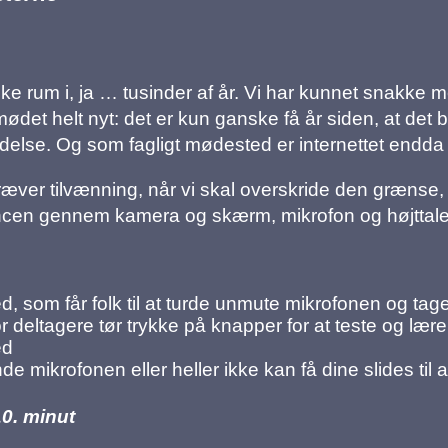
ke rum i, ja … tusinder af år. Vi har kunnet snakke m
ødet helt nyt: det er kun ganske få år siden, at det b
ndelse. Og som fagligt mødested er internettet endd
 kræver tilvænning, når vi skal overskride den grænse, d
ancen gennem kamera og skærm, mikrofon og højttale
 som får folk til at turde unmute mikrofonen og tage o
r deltagere tør trykke på knapper for at teste og lære
ed
de mikrofonen eller heller ikke kan få dine slides til a
10. minut