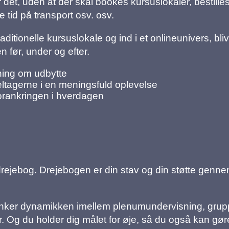
r det, uden at der skal bookes kursuslokaler, bestille
e tid på transport osv. osv.
raditionelle kursuslokale og ind i et onlineunivers, bliv
en før, under og efter.
ning om udbytte
eltagerne i en meningsfuld oplevelse
orankringen i hverdagen
drejebog. Drejebogen er din stav og din støtte genn
nker dynamikken imellem plenumundervisning, grupp
r. Og du holder dig målet for øje, så du også kan gøre