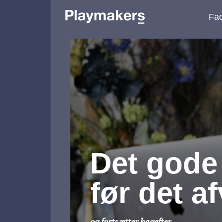
Fac
Det gode
før det af
og fortsætter bagefter