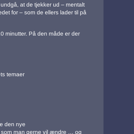
undgå, at de tjekker ud – mentalt
et for – som de ellers lader til på
 10 minutter. På den måde er der
ets temaer
uge den nye
s, som man gerne vil ændre … og