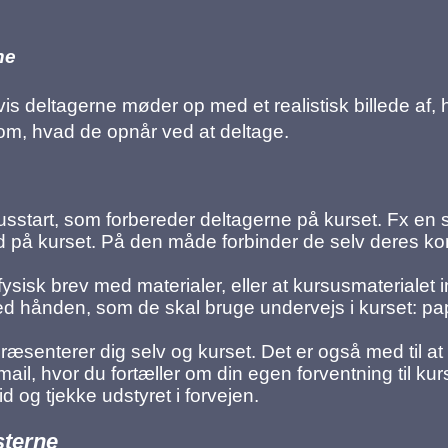
ne
vis deltagerne møder op med et realistisk billede af,
 om, hvad de opnår ved at deltage.
susstart, som forbereder deltagerne på kurset. Fx en
å kurset. På den måde forbinder de selv deres kon
ysisk brev med materialer, eller at kursusmaterialet 
d hånden, som de skal bruge undervejs i kurset: papi
ræsenterer dig selv og kurset. Det er også med til at 
il, hvor du fortæller om din egen forventning til ku
d og tjekke udstyret i forvejen.
sterne