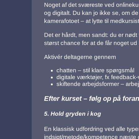
Noget af det sværeste ved onlinekur
og digitalt. Du kan jo ikke se, om d
kamerafotoet – at lytte til medkursi
Det er hårdt, men sandt: du er nødt 
størst chance for at de får noget ud 
Aktivér deltagerne gennem
chatten – stil klare spørgsmål
digitale værktøjer, fx feedback
skiftende arbejdsformer – arbej
Efter kurset – følg op på fora
5. Hold gryden i kog
En klassisk udfordring ved alle typer
indsigt/metode/kompetence næste d