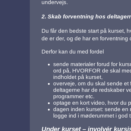
undervejs.
2. Skab forventning hos deltager
Du får den bedste start på kurset, h
de er der, og de har en forventning
Derfor kan du med fordel
sende materialer forud for kur
ord på, HVORFOR de skal med p
indholdet på kurset,
overveje, om du skal sende et f
deltagerne har de redskaber ve
programmer etc.
optage en kort video, hvor du p
dagen inden kurset: sende en ma
logge ind i møderummet i god ti
Under kurset – involvér kursi