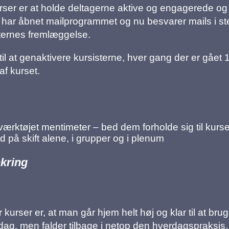
ser er at holde deltagerne aktive og engagerede og 
e har åbnet mailprogrammet og nu besvarer mails i sted
sternes fremlæggelse.
til at genaktivere kursisterne, hver gang der er gået
af kurset.
-værktøjet mentimeter – bed dem forholde sig til kurs
d på skift alene, i grupper og i plenum
nkring
 kurser er, at man går hjem helt høj og klar til at br
ag, men falder tilbage i netop den hverdagspraksi