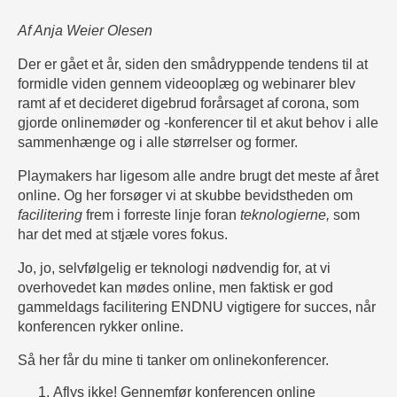
Af Anja Weier Olesen
Der er gået et år, siden den smådryppende tendens til at
formidle viden gennem videooplæg og webinarer blev
ramt af et decideret digebrud forårsaget af corona, som
gjorde onlinemøder og -konferencer til et akut behov i alle
sammenhænge og i alle størrelser og former.
Playmakers har ligesom alle andre brugt det meste af året
online. Og her forsøger vi at skubbe bevidstheden om
facilitering
frem i forreste linje foran
teknologierne,
som
har det med at stjæle vores fokus.
Jo, jo, selvfølgelig er teknologi nødvendig for, at vi
overhovedet kan mødes online, men faktisk er god
gammeldags facilitering ENDNU vigtigere for succes, når
konferencen rykker online.
Så her får du mine ti tanker om onlinekonferencer.
Aflys ikke! Gennemfør konferencen online