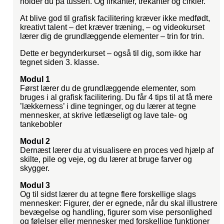
holder du på tussen. Og firkanter, trekanter og cirkler.
At blive god til grafisk facilitering kræver ikke medfødt,
kreativt talent – det kræver træning, – og videokurset
lærer dig de grundlæggende elementer – trin for trin.
Dette er begynderkurset – også til dig, som ikke har
tegnet siden 3. klasse.
Modul 1
Først lærer du de grundlæggende elementer, som
bruges i al grafisk facilitering. Du får 4 tips til at få mere
’lækkerness’ i dine tegninger, og du lærer at tegne
mennesker, at skrive letlæseligt og lave tale- og
tankebobler
Modul 2
Dernæst lærer du at visualisere en proces ved hjælp af
skilte, pile og veje, og du lærer at bruge farver og
skygger.
Modul 3
Og til sidst lærer du at tegne flere forskellige slags
mennesker: Figurer, der er egnede, når du skal illustrere
bevægelse og handling, figurer som vise personlighed
og følelser eller mennesker med forskellige funktioner