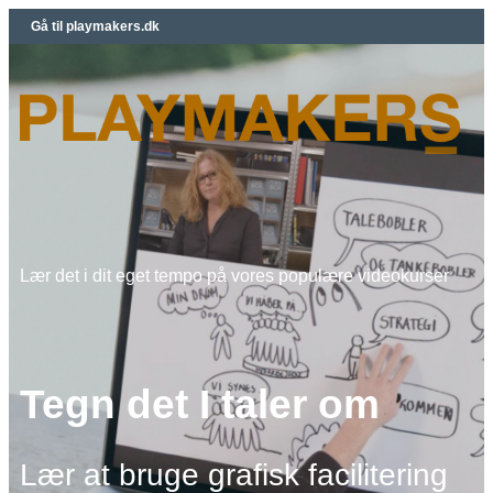
Gå til playmakers.dk
Lær det i dit eget tempo på vores populære videokurser
Tegn det I taler om
Lær at bruge grafisk facilitering