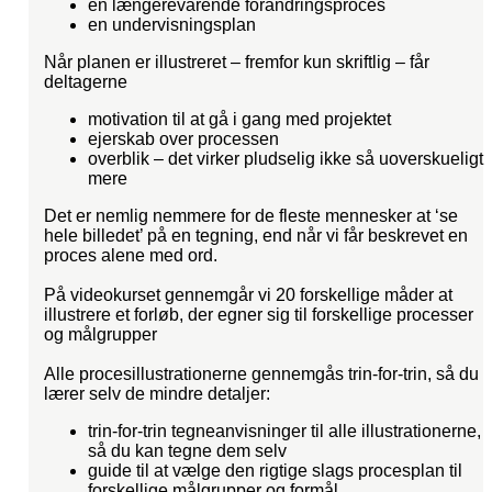
en længerevarende forandringsproces
en undervisningsplan
Når planen er illustreret – fremfor kun skriftlig – får
deltagerne
motivation til at gå i gang med projektet
ejerskab over processen
overblik – det virker pludselig ikke så uoverskueligt
mere
Det er nemlig nemmere for de fleste mennesker at ‘se
hele billedet’ på en tegning, end når vi får beskrevet en
proces alene med ord.
På videokurset gennemgår vi 20 forskellige måder at
illustrere et forløb, der egner sig til forskellige processer
og målgrupper
Alle procesillustrationerne gennemgås trin-for-trin, så du
lærer selv de mindre detaljer:
trin-for-trin tegneanvisninger til alle illustrationerne,
så du kan tegne dem selv
guide til at vælge den rigtige slags procesplan til
forskellige målgrupper og formål