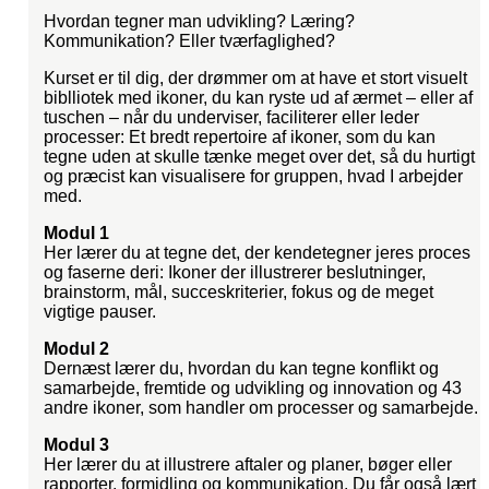
Hvordan tegner man udvikling? Læring?
Kommunikation? Eller tværfaglighed?
Kurset er til dig, der drømmer om at have et stort visuelt
biblliotek med ikoner, du kan ryste ud af ærmet – eller af
tuschen – når du underviser, faciliterer eller leder
processer: Et bredt repertoire af ikoner, som du kan
tegne uden at skulle tænke meget over det, så du hurtigt
og præcist kan visualisere for gruppen, hvad I arbejder
med.
Modul 1
Her lærer du at tegne det, der kendetegner jeres proces
og faserne deri: Ikoner der illustrerer beslutninger,
brainstorm, mål, succeskriterier, fokus og de meget
vigtige pauser.
Modul 2
Dernæst lærer du, hvordan du kan tegne konflikt og
samarbejde, fremtide og udvikling og innovation og 43
andre ikoner, som handler om processer og samarbejde.
Modul 3
Her lærer du at illustrere aftaler og planer, bøger eller
rapporter, formidling og kommunikation. Du får også lært